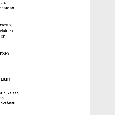
aan.
orjataan
ksesta,
veluiden
 on
etken
luun
rjauksissa,
tan
i koskaan