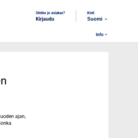
Oletko jo asiakas?
Kieli
Kirjaudu
Suomi
expand_more
Info
expand_more
en
vuoden ajan,
jonka