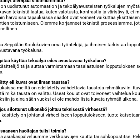
ttänyt aiempaa silotellummilta?
y on uudistunut automaation ja tekoälyavusteisten työkalujen myötä
uvan teknistä laatua, kuten valotusta, kontrastia ja värisävyjä, ei 
in harvoissa tapauksissa säädöt ovat voineet vaikuttaa yksittäise
ohtien toistumiseen. Olemme korjanneet teknistä prosessiamme, jot
nnollinen.
na Seppälän Koulukuvien oma työntekijä, ja ihminen tarkistaa loppu
vustavana työkaluna.
pitää käyttää tekoälyä edes avustavana työkaluna?
sittelijöitä ja auttaa varmistamaan tasalaatuisen lopputuloksen 
a.
tty eli kuvat ovat ilman taustaa?
issa meiltä on edellytetty vaihdettavia taustoja ryhmäkuviin. Ku
iitä mikä tausta on valittu. Useat koulut ovat toivoneet vaihtelua ko
siin ja aina sään vuoksi ei ole mahdollista kuvata ryhmää ulkona.
, jos silottunut ulkonäkö johtuu teknisestä virheestä?
 käsittely on johtanut virheelliseen lopputulokseen, tuote katsotaa
n.
 saaneen huoltajan tulisi toimia?
ttä asiakaspalveluumme verkkosivujen kautta tai sähköpostitse. Re