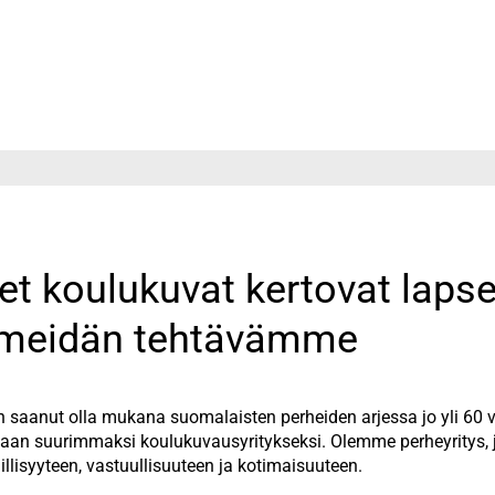
et koulukuvat kertovat laps
a meidän tehtävämme
 saanut olla mukana suomalaisten perheiden arjessa jo yli 60 
an suurimmaksi koulukuvausyritykseksi. Olemme perheyritys, 
llisyyteen, vastuullisuuteen ja kotimaisuuteen.