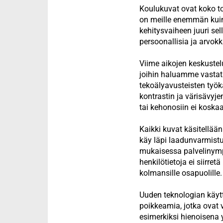
Koulukuvat ovat koko t
on meille enemmän kuin v
kehitysvaiheen juuri sel
persoonallisia ja arvok
Viime aikojen keskustel
joihin haluamme vastat
tekoälyavusteisten työka
kontrastin ja värisävyje
tai kehonosiin ei koska
Kaikki kuvat käsitellää
käy läpi laadunvarmist
mukaisessa palvelinympä
henkilötietoja ei siirret
kolmansille osapuolille.
Uuden teknologian käytt
poikkeamia, jotka ovat 
esimerkiksi hienoisena 