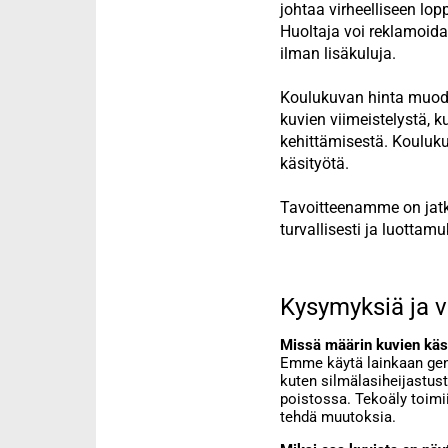
johtaa virheelliseen lop
Huoltaja voi reklamoida
ilman lisäkuluja.
Koulukuvan hinta muodo
kuvien viimeistelystä, k
kehittämisestä. Kouluku
käsityötä.
Tavoitteenamme on jatko
turvallisesti ja luottamu
Kysymyksiä ja v
Missä määrin kuvien käs
Emme käytä lainkaan gene
kuten silmälasiheijastus
poistossa. Tekoäly toimii
tehdä muutoksia.