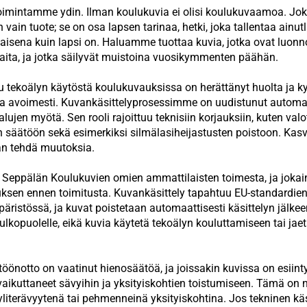
oimintamme ydin. Ilman koulukuvia ei olisi koulukuvaamoa. Jo
ain tuote; se on osa lapsen tarinaa, hetki, joka tallentaa ainut
laisena kuin lapsi on. Haluamme tuottaa kuvia, jotka ovat luonno
kaita, ja jotka säilyvät muistoina vuosikymmenten päähän.
u tekoälyn käytöstä koulukuvauksissa on herättänyt huolta ja k
a avoimesti. Kuvankäsittelyprosessimme on uudistunut automa
lujen myötä. Sen rooli rajoittuu teknisiin korjauksiin, kuten val
n säätöön sekä esimerkiksi silmälasiheijastusten poistoon. Kasvo
an tehdä muutoksia.
n Seppälän Koulukuvien omien ammattilaisten toimesta, ja joka
uksen ennen toimitusta. Kuvankäsittely tapahtuu EU-standardie
ristössä, ja kuvat poistetaan automaattisesti käsittelyn jälke
ä ulkopuolelle, eikä kuvia käytetä tekoälyn kouluttamiseen tai jae
öönotto on vaatinut hienosäätöä, ja joissakin kuvissa on esiint
vaikuttaneet sävyihin ja yksityiskohtien toistumiseen. Tämä on 
yliterävyytenä tai pehmenneinä yksityiskohtina. Jos tekninen käs