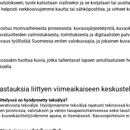
putulokseen, tuote katsotaan vialliseksi ja se korjataan tai uusit
 helposti verkkosivujemme kautta tai sähköpostitse, ja virheet k
stuu monivaiheisesta prosessista: kuvausjärjestelyistä, kuvau
uvatuotteiden valmistuksesta, toimituksesta ja digitaalisten pal
vaus työllistää Suomessa eniten valokuvaajia, ja jokainen kuva
ssakin tuottaa kuvia, jotka tallentavat lapsen ainutlaatuisen h
ksella.
astauksia liittyen viimeaikaiseen keskuste
ittelyssä on hyödynnetty tekoälyä?
ratiivista tekoälyä. Hyödynnämme tekoälyä rajatusti teknisissä ko
ten poistossa, valotuksen ja värien tasapainottamisessa sekä taus
 kuvankäsittelijöidemme apuna, ei itsenäisesti. Kasvonpiirteisiin e