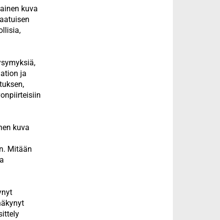
kainen kuva
laatuisen
llisia,
ysymyksiä,
ation ja
otuksen,
npiirteisiin
inen kuva
n
en. Mitään
ta
ynyt
näkynyt
ittely