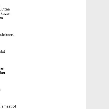
.
muuttaa
n kuvan
ta
tuloksen.
sekä
van
ulun
n
klamaatiot