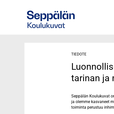
Skip
to
main
content
TIEDOTE
Luonnollis
tarinan j
Seppälän Koulukuvat on
ja olemme kasvaneet ma
toiminta perustuu inhimi