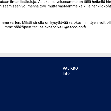
rjataan ilman lisäkuluja. Asiakaspalvelussamme on tällä hetkellä h
n saamiseen voi mennä tovi, mutta vastaamme kaikille henkilökoht
me varten. Mikäli sinulla on kysyttävää valokuviin liittyen, voit ol
eluumme sähköpostitse:
asiakaspalvelu@seppalan.fi
.
VALIKKO
Info