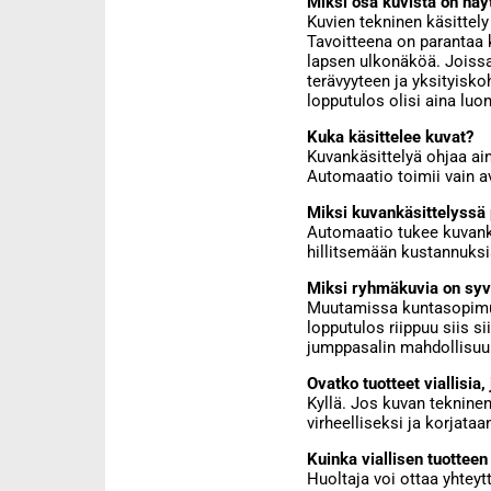
Miksi osa kuvista on näy
Kuvien tekninen käsittel
Tavoitteena on parantaa k
lapsen ulkonäköä. Joissa
terävyyteen ja yksityisk
lopputulos olisi aina luo
Kuka käsittelee kuvat?
Kuvankäsittelyä ohjaa ai
Automaatio toimii vain a
Miksi kuvankäsittelyssä 
Automaatio tukee kuvankä
hillitsemään kustannuksi
Miksi ryhmäkuvia on syvä
Muutamissa kuntasopimuks
lopputulos riippuu siis s
jumppasalin mahdollisuuk
Ovatko tuotteet viallisia
Kyllä. Jos kuvan tekninen
virheelliseksi ja korjataa
Kuinka viallisen tuotteen
Huoltaja voi ottaa yhtey