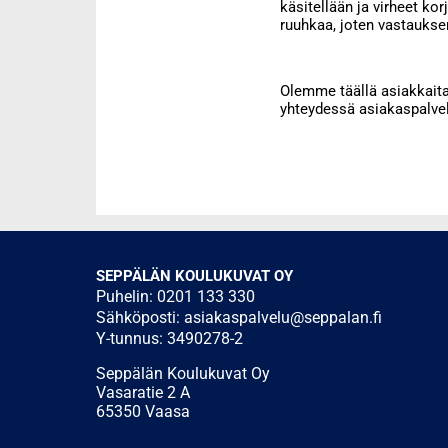
käsitellään ja virheet ko
ruuhkaa, joten vastaukse
Olemme täällä asiakkaitam
yhteydessä asiakaspalv
SEPPÄLÄN KOULUKUVAT OY
Puhelin: 0201 133 330
Sähköposti:
asiakaspalvelu@seppalan.fi
Y-tunnus: 3490278-2
Seppälän Koulukuvat Oy
Vasaratie 2 A
65350 Vaasa